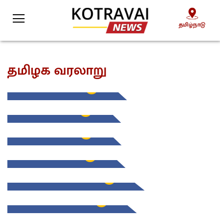
தமிழ்நாடு
தமிழ்நாடு
தமிழக வரலாறு
மூவேந்தர் வரலாறு
27
நாயக்கர் வரலாறு
3
விஜயநகர பேரரசு
1
தஞ்சை மராத்தியர்
1
பாளையக்காரர் வரலாறு
0
தென்னாட்டு கிளர்ச்சி
0