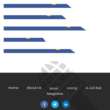
தமிழக விடுதலை போர்
1
சங்க கால புலவர்கள்
0
ஒடுக்கப்பட்ட மக்களின் வரலாறு
0
களப்பிரர்
3
தமிழகத்தின் சிற்றரசர்கள்
2
Home
About Us
யூடியூப்
வரலாறு
டெய்லி ஷேர்
Megazine