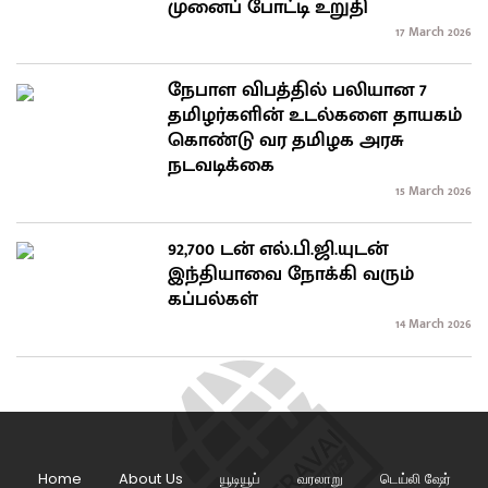
முனைப் போட்டி உறுதி
17 March 2026
நேபாள விபத்தில் பலியான 7
தமிழர்களின் உடல்களை தாயகம்
கொண்டு வர தமிழக அரசு
நடவடிக்கை
15 March 2026
92,700 டன் எல்.பி.ஜி.யுடன்
இந்தியாவை நோக்கி வரும்
கப்பல்கள்
14 March 2026
Home
About Us
யூடியூப்
வரலாறு
டெய்லி ஷேர்